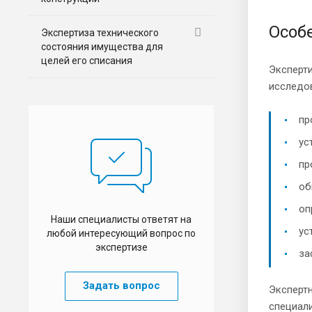
Особ
Экспертиза технического
состояния имущества для
целей его списания
Эксперт
исследо
пр
ус
пр
об
оп
Наши специалисты ответят на
ус
любой интересующий вопрос по
экспертизе
за
Задать вопрос
Экспертн
специали