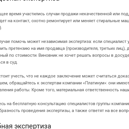
щее время участились случаи продажи некачественной или под
дет на контакт, охотно ремонтирует или меняет стиральные ма
).
лучае помочь может независимая экспертиза: если специалист у
ить претензию на имя продавца (производителя, третьих лиц), 
чный по стоимости. Виновник не хочет решать вопросы в досу
ся в суд.
тоит учесть, что не каждое заключение может считаться дока
шем, обращайтесь к экспертам компании «Платинум»: они имею
ления работы. Кроме того, материальная ответственность наши
сь на бесплатную консультацию специалистов группы компаний
разность проведения экспертизы, а также ответят на все воп
бная экспертиза