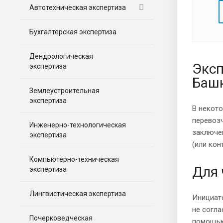
Автотехническая экспертиза
Бухгалтерская экспертиза
Дендрологическая
Эксп
экспертиза
Баш
Землеустроительная
экспертиза
В некото
перевозч
Инженерно-технологическая
заключе
экспертиза
(или кон
Компьютерно-техническая
Для 
экспертиза
Лингвистическая экспертиза
Инициато
не согл
Почерковедческая
помощью 