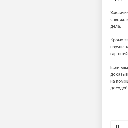
Заказчик
специал
дела.
Кроме эт
нарушени
гарантий
Если вам
доказыва
на помощ
досудебн