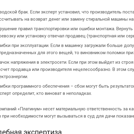
водской брак. Если эксперт установил, что производитель пост
ссчитывать на возврат денег или замену стиральной машины на
рушение правил транспортировки или ошибки монтажа. Вернуть 
ревозку или установку отвечал продавец (транспортная или сер
ибки при эксплуатации. Если в машинку загружали больше допу
предназначенных для этого вещей, то виновником поломки при
ачок напряжения в электросети. Если при этом выйдет из строя
 счет продавца или производителя нецелесообразно. В этом сл
ектроэнергии.
ибки программного обеспечения – сбои могут быть результато
сперт определит, кто виноват в неполадках.
омпаний «Платинум» несет материальную ответственность за к
 при необходимости могут вызываться в суд для дачи показани
дебная экспертиза