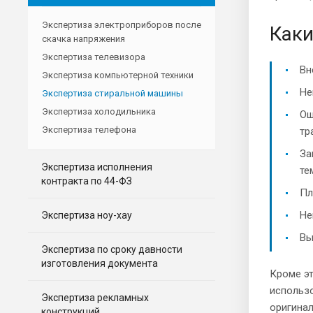
Экспертиза электроприборов после
Каки
скачка напряжения
Экспертиза телевизора
Вн
Экспертиза компьютерной техники
Не
Экспертиза стиральной машины
Экспертиза холодильника
Ош
Экспертиза телефона
тр
За
Экспертиза исполнения
те
контракта по 44-ФЗ
Пл
Не
Экспертиза ноу-хау
Вы
Экспертиза по сроку давности
изготовления документа
Кроме эт
использ
Экспертиза рекламных
оригинал
конструкций