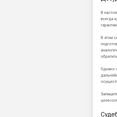
В настоя
всегда и
гарантии
В этом с
подготов
аналоги
обратить
Однако с
дальней
осуществ
Запишите
целесооб
Суде