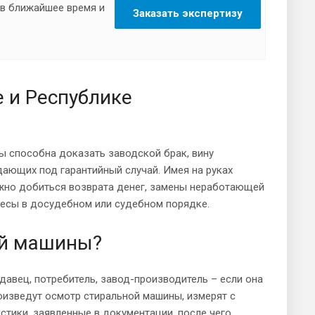
 в ближайшее время и
Заказать экспертизу
 и Республике
ы способна доказать заводской брак, вину
дающих под гарантийный случай. Имея на руках
жно добиться возврата денег, замены неработающей
ресы в досудебном или судебном порядке.
ой машины?
авец, потребитель, завод-производитель – если она
оизведут осмотр стиральной машины, измерят с
тики, заявленные в документации, после чего