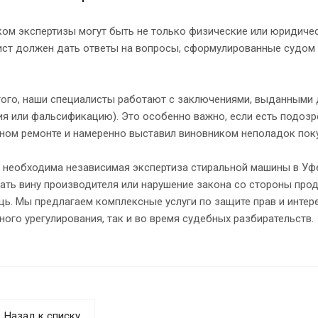
ом экспертизы могут быть не только физические или юридическ
ист должен дать ответы на вопросы, сформулированные судом 
ого, наши специалисты работают с заключениями, выданными д
я или фальсификацию). Это особенно важно, если есть подозре
ном ремонте и намеренно выставил виновником неполадок поку
 необходима независимая экспертиза стиральной машины в Уфе
ть вину производителя или нарушение закона со стороны про
ь. Мы предлагаем комплексные услуги по защите прав и интер
ого урегулирования, так и во время судебных разбирательств.
Назад к списку