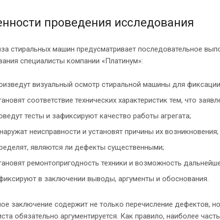
енности проведения исследования
иза стиральных машин предусматривает последовательное вып
вания специалисты компании «Платинум»:
оизведут визуальный осмотр стиральной машины для фиксации
тановят соответствие технических характеристик тем, что заяв
оведут тесты и зафиксируют качество работы агрегата;
наружат неисправности и установят причины их возникновения;
ределят, являются ли дефекты существенными;
тановят ремонтопригодность техники и возможность дальнейше
фиксируют в заключении выводы, аргументы и обоснования.
ое заключение содержит не только перечисление дефектов, но
ста обязательно аргументируется. Как правило, наиболее час