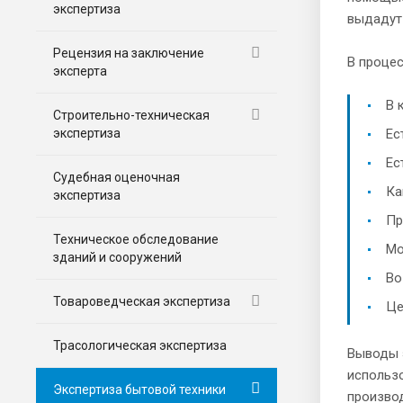
экспертиза
выдадут
Рецензия на заключение
В процес
эксперта
В 
Строительно-техническая
экспертиза
Ес
Ес
Судебная оценочная
Ка
экспертиза
Пр
Техническое обследование
Мо
зданий и сооружений
Во
Товароведческая экспертиза
Це
Трасологическая экспертиза
Выводы 
использо
Экспертиза бытовой техники
произво