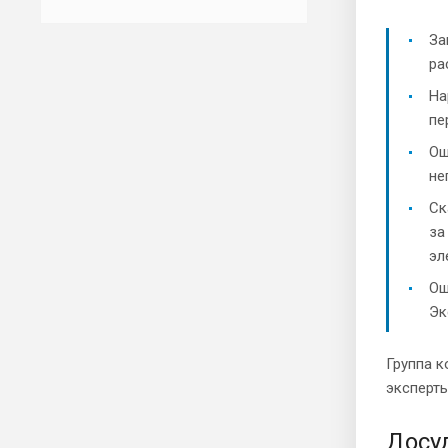
За
ра
На
пе
Ош
не
Ск
за
эл
Ош
Эк
Группа к
эксперты
Досу