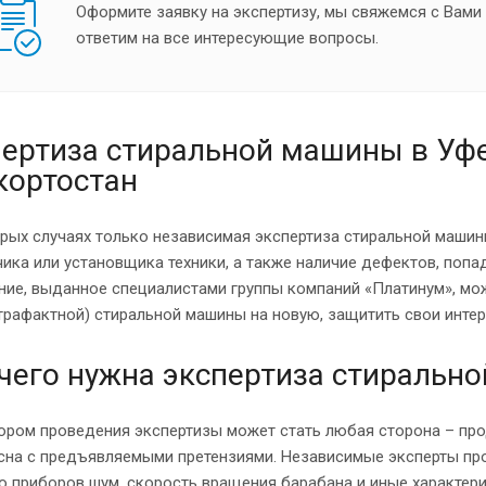
Оформите заявку на экспертизу, мы свяжемся с Вами
ответим на все интересующие вопросы.
ертиза стиральной машины в Уфе
кортостан
рых случаях только независимая экспертиза стиральной машин
ика или установщика техники, а также наличие дефектов, попа
ние, выданное специалистами группы компаний «Платинум», мо
трафактной) стиральной машины на новую, защитить свои инте
чего нужна экспертиза стиральн
ром проведения экспертизы может стать любая сторона – прод
асна с предъявляемыми претензиями. Независимые эксперты пр
приборов шум, скорость вращения барабана и иные характерис