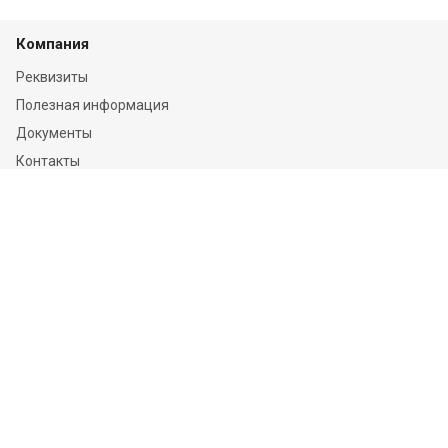
Компания
Реквизиты
Полезная информация
Документы
Контакты
Отзывы
Услуги
Независимая оценка
Независимая экспертиза
О компании
Информация
Конфиденциальность и ФЗ-152
Пользовательское соглашение