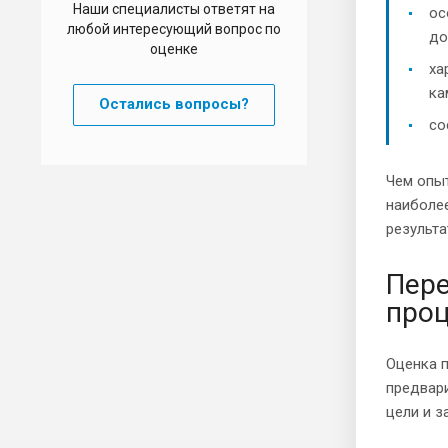
Наши специалисты ответят на
ос
любой интересующий вопрос по
до
оценке
ха
ка
Остались вопросы?
со
Чем опыт
наиболе
результа
Пере
про
Оценка п
предвари
цели и з