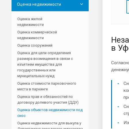
Оценка недвижимости
Оценка жилой
недвижимости
Оценка коммерческой
Неза
недвижимости
Оценка сооружений
в Уф
Оценка для цели определения
размера возмещения в связи с
Согласн
изъятием имущества для
денежну
государственных или
муниципальных нужд
Сн
Оценка стоимости парковочного
места в паркинге
ко
Оценка прав и обязанностей по
пр
договору долевого участия (ДДУ)
Сн
Оценка объектов недвижимости под
ст
снос
Из
Оценка недвижимости для выкупа у
Департамент городского имущества