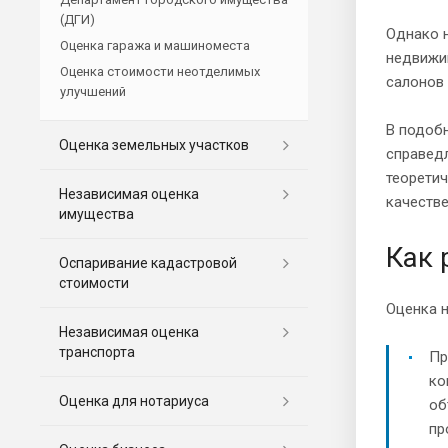
(ДГИ)
Однако н
Оценка гаража и машиноместа
недвижим
Оценка стоимости неотделимых
салонов 
улучшений
В подобн
Оценка земельных участков
справед
теорети
Независимая оценка
качестве
имущества
Как 
Оспаривание кадастровой
стоимости
Оценка н
Независимая оценка
транспорта
Пр
ко
Оценка для нотариуса
об
пр