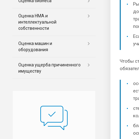
Оценка бизнеса
Ры
до
Оценка НМА и
тр
интеллектуальной
по
собственности
Ес
Оценка машин и
уч
оборудования
Чтобы ст
Оценка ущерба причиненного
обязате
имуществу
ос
ес
тр
ст
ко
бл
ос