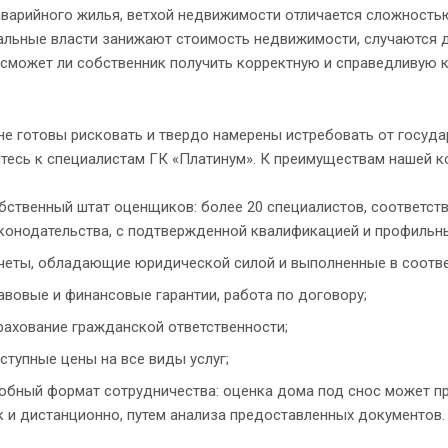
варийного жилья, ветхой недвижимости отличается сложностью
альные власти занижают стоимость недвижимости, случаются д
 сможет ли собственник получить корректную и справедливую 
не готовы рисковать и твердо намерены истребовать от госуд
тесь к специалистам ГК «Платинум». К преимуществам нашей к
бственный штат оценщиков: более 20 специалистов, соответс
конодательства, с подтвержденной квалификацией и профильн
четы, обладающие юридической силой и выполненные в соотве
авовые и финансовые гарантии, работа по договору;
рахование гражданской ответственности;
ступные цены на все виды услуг;
обный формат сотрудничества: оценка дома под снос может пр
к и дистанционно, путем анализа предоставленных документов.