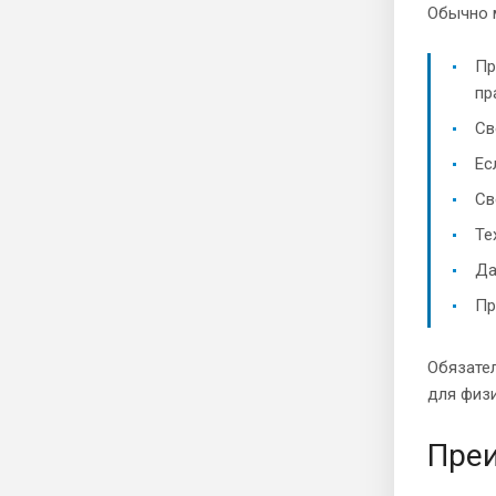
Обычно 
Пр
пр
Св
Ес
Св
Те
Да
Пр
Обязател
для физи
Преи