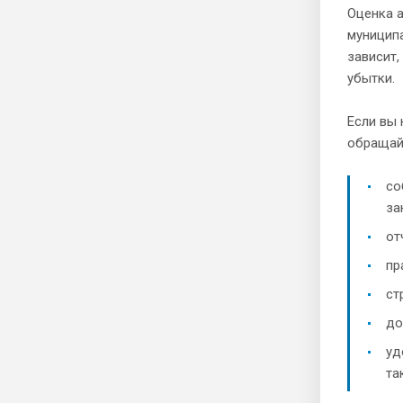
Оценка а
муницип
зависит,
убытки.
Если вы 
обращай
со
за
от
пр
ст
до
уд
та