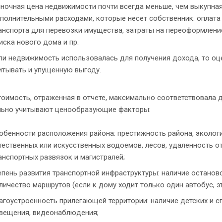
ночная цена недвижимости почти всегда меньше, чем выкупная 
полнительными расходами, которые несет собственник: оплата у
анспорта для перевозки имущества, затраты на переоформлени
иска нового дома и пр.
ли недвижимость использовалась для получения дохода, то оц
итывать и упущенную выгоду.
оимость, отраженная в отчете, максимально соответствовала 
льно учитывают ценообразующие факторы:
обенности расположения района: престижность района, экологи
тественных или искусственных водоемов, лесов, удаленность о
анспортных развязок и магистралей;
епень развития транспортной инфраструктуры: наличие останов
личество маршрутов (если к дому ходит только один автобус, э
агоустроенность прилегающей территории: наличие детских и с
вещения, видеонаблюдения;