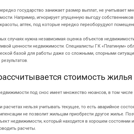
ередко государство занижает размер выплат, не учитывает м
ости. Например, игнорирует упущенную выгоду собственников 
красоты, аптек, под которые нередко переоборудуют помещени
ых случаях нужна независимая оценка объектов недвижимости
ливой ценности недвижимости. Специалисты ГК «Платинум» об
ческой базой для работы даже со сложными, спорными ситуаци
 результатов.
рассчитывается стоимость жилья 
едвижимости под снос имеет множество нюансов, в том числе 
и расчетах нельзя учитывать текущее, то есть аварийное состоя
мпенсации не позволит жильцам приобрести другое жилье. По
ъект недвижимости, который находится в хорошем состоянии и 
оводить расчеты.