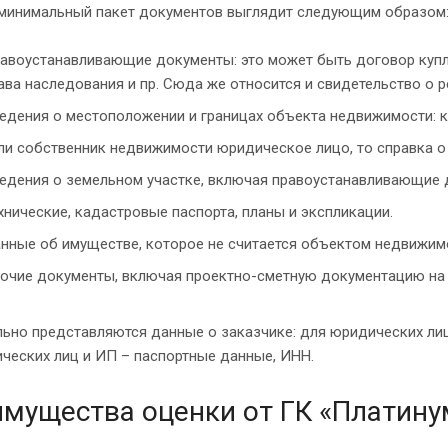
минимальный пакет документов выглядит следующим образом
авоустанавливающие документы: это может быть договор купли
ава наследования и пр. Сюда же относится и свидетельство о р
едения о местоположении и границах объекта недвижимости: ка
ли собственник недвижимости юридическое лицо, то справка о
едения о земельном участке, включая правоустанавливающие д
хнические, кадастровые паспорта, планы и экспликации.
нные об имуществе, которое не считается объектом недвижимо
очие документы, включая проектно-сметную документацию на 
ьно представляются данные о заказчике: для юридических ли
ческих лиц и ИП – паспортные данные, ИНН.
мущества оценки от ГК «Платину