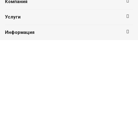
Компания
Услуги
Информация
Оставайтесь на связи
Наши контакты
8 (347) 276-26-26
ПН-ПТ с 09:00 до 19:00
г. Уфа, ул. Пушкина, 109
platinum-ufa@mail.ru