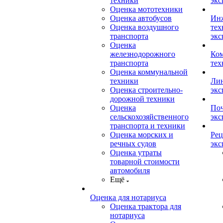
техники
экс
Оценка мототехники
Оценка автобусов
Ин
Оценка воздушного
тех
транспорта
экс
Оценка
железнодорожного
Ком
транспорта
тех
Оценка коммунальной
техники
Лин
Оценка строительно-
экс
дорожной техники
Оценка
Поч
сельскохозяйственного
экс
транспорта и техники
Оценка морских и
Рец
речных судов
экс
Оценка утраты
товарной стоимости
автомобиля
Ещё
Оценка для нотариуса
Оценка трактора для
нотариуса