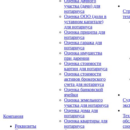
Оценка дачного
участка (дачи) для
нотариуса
Стр
Оценка ООО (доли в
тех
уставном капитале)
для нотариуса
Оценка прицепа для
нотариуса
Оценка гаража для
нотариуса
Оценка имущества
при дарении
Оценка стоимости
картин для нотариуса
Оценка стоимости
активов брокерского
счета для нотариуса
Оценка банковской
ячейки
Оценка земельного
Суд
участка для нотариуса
экс
Оценка дома для
нотариуса
Тех
Компания
Оценка квартиры для
обс
Реквизиты
нотариуса
со