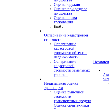
имущества
Оценка оружия
Оценка при разделе
имущества
Оценка права
требования
Ещё
Оспаривание кадастровой
стоимости
Оспаривание
кадастровой
стоимости объектов
недвижимости
Оспаривание
Независи
кадастровой
стоимости земельных
участков
Авт
экс
Независимая оценка
транспорта
Оценка рыночной
стоимости
транспортных средств
Оценка спецтехники