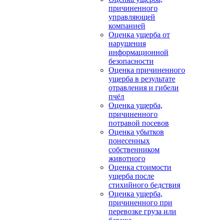
причиненного
управляющей
компанией
Оценка ущерба от
нарушения
информационной
безопасности
Оценка причиненного
ущерба в результате
отравления и гибели
пчёл
Оценка ущерба,
причиненного
потравой посевов
Оценка убытков
понесенных
собственником
животного
Оценка стоимости
ущерба после
стихийного бедствия
Оценка ущерба,
причиненного при
перевозке груза или