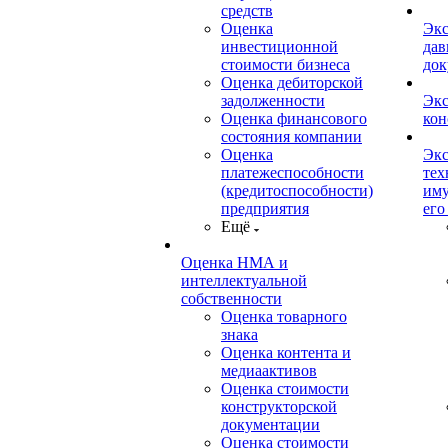
средств
Оценка
Экс
инвестиционной
дав
стоимости бизнеса
док
Оценка дебиторской
задолженности
Экс
Оценка финансового
кон
состояния компании
Оценка
Экс
платежеспособности
тех
(кредитоспособности)
иму
предприятия
его
Ещё
Оценка НМА и
интеллектуальной
собственности
Оценка товарного
знака
Оценка контента и
медиаактивов
Оценка стоимости
конструкторской
документации
Оценка стоимости