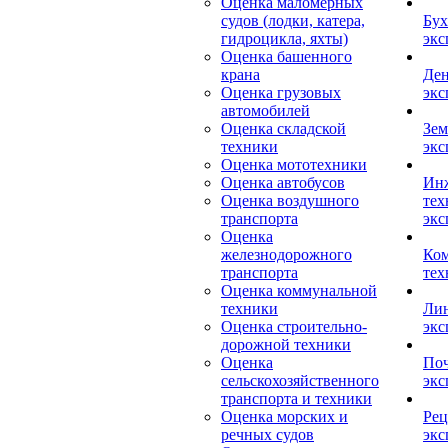
Оценка маломерных
судов (лодки, катера,
Бух
гидроцикла, яхты)
экс
Оценка башенного
крана
Ден
Оценка грузовых
экс
автомобилей
Оценка складской
Зем
техники
экс
Оценка мототехники
Оценка автобусов
Ин
Оценка воздушного
тех
транспорта
экс
Оценка
железнодорожного
Ком
транспорта
тех
Оценка коммунальной
техники
Лин
Оценка строительно-
экс
дорожной техники
Оценка
Поч
сельскохозяйственного
экс
транспорта и техники
Оценка морских и
Рец
речных судов
экс