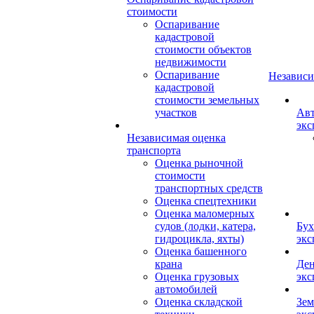
стоимости
Оспаривание
кадастровой
стоимости объектов
недвижимости
Оспаривание
Независи
кадастровой
стоимости земельных
участков
Авт
экс
Независимая оценка
транспорта
Оценка рыночной
стоимости
транспортных средств
Оценка спецтехники
Оценка маломерных
судов (лодки, катера,
Бух
гидроцикла, яхты)
экс
Оценка башенного
крана
Ден
Оценка грузовых
экс
автомобилей
Оценка складской
Зем