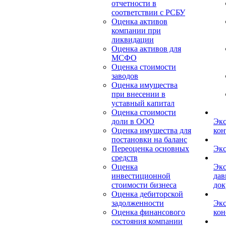
отчетности в
соответствии с РСБУ
Оценка активов
компании при
ликвидации
Оценка активов для
МСФО
Оценка стоимости
заводов
Оценка имущества
при внесении в
уставный капитал
Оценка стоимости
доли в ООО
Экс
Оценка имущества для
кон
постановки на баланс
Переоценка основных
Экс
средств
Оценка
Экс
инвестиционной
дав
стоимости бизнеса
док
Оценка дебиторской
задолженности
Экс
Оценка финансового
кон
состояния компании