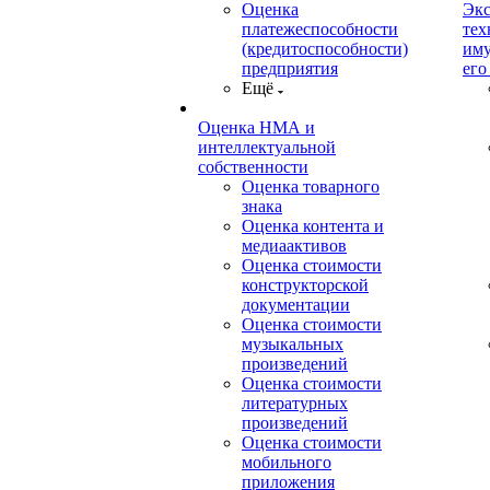
Оценка
Экс
платежеспособности
тех
(кредитоспособности)
иму
предприятия
его
Ещё
Оценка НМА и
интеллектуальной
собственности
Оценка товарного
знака
Оценка контента и
медиаактивов
Оценка стоимости
конструкторской
документации
Оценка стоимости
музыкальных
произведений
Оценка стоимости
литературных
произведений
Оценка стоимости
мобильного
приложения