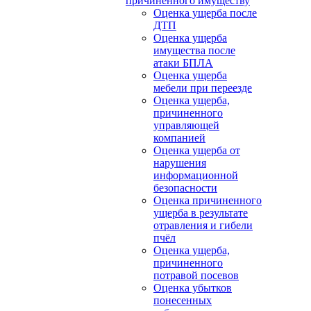
причиненного имуществу
Оценка ущерба после
ДТП
Оценка ущерба
имущества после
атаки БПЛА
Оценка ущерба
мебели при переезде
Оценка ущерба,
причиненного
управляющей
компанией
Оценка ущерба от
нарушения
информационной
безопасности
Оценка причиненного
ущерба в результате
отравления и гибели
пчёл
Оценка ущерба,
причиненного
потравой посевов
Оценка убытков
понесенных