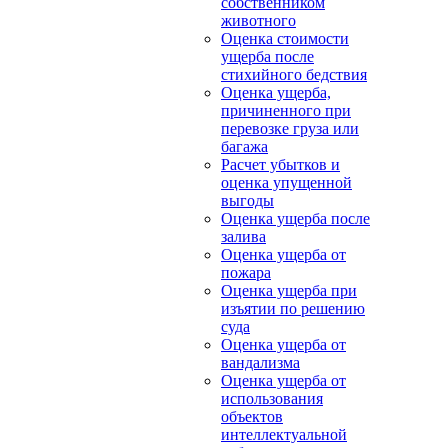
собственником
животного
Оценка стоимости
ущерба после
стихийного бедствия
Оценка ущерба,
причиненного при
перевозке груза или
багажа
Расчет убытков и
оценка упущенной
выгоды
Оценка ущерба после
залива
Оценка ущерба от
пожара
Оценка ущерба при
изъятии по решению
суда
Оценка ущерба от
вандализма
Оценка ущерба от
использования
объектов
интеллектуальной