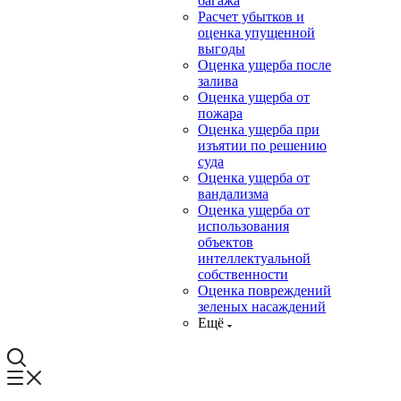
багажа
Расчет убытков и
оценка упущенной
выгоды
Оценка ущерба после
залива
Оценка ущерба от
пожара
Оценка ущерба при
изъятии по решению
суда
Оценка ущерба от
вандализма
Оценка ущерба от
использования
объектов
интеллектуальной
собственности
Оценка повреждений
зеленых насаждений
Ещё