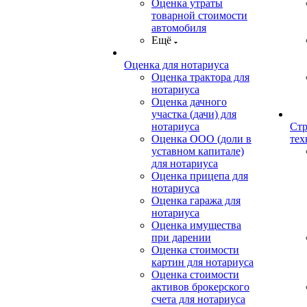
Оценка утраты
товарной стоимости
автомобиля
Ещё
Оценка для нотариуса
Оценка трактора для
нотариуса
Оценка дачного
участка (дачи) для
нотариуса
Стр
Оценка ООО (доли в
тех
уставном капитале)
для нотариуса
Оценка прицепа для
нотариуса
Оценка гаража для
нотариуса
Оценка имущества
при дарении
Оценка стоимости
картин для нотариуса
Оценка стоимости
активов брокерского
счета для нотариуса