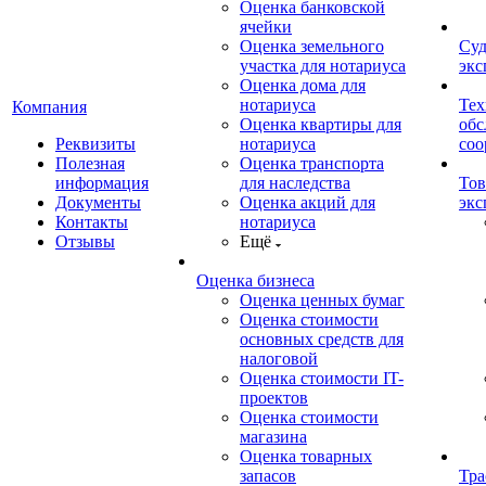
Оценка банковской
ячейки
Оценка земельного
Суд
участка для нотариуса
экс
Оценка дома для
нотариуса
Тех
Компания
Оценка квартиры для
обс
Реквизиты
нотариуса
со
Полезная
Оценка транспорта
информация
для наследства
Тов
Документы
Оценка акций для
экс
Контакты
нотариуса
Отзывы
Ещё
Оценка бизнеса
Оценка ценных бумаг
Оценка стоимости
основных средств для
налоговой
Оценка стоимости IT-
проектов
Оценка стоимости
магазина
Оценка товарных
запасов
Тра