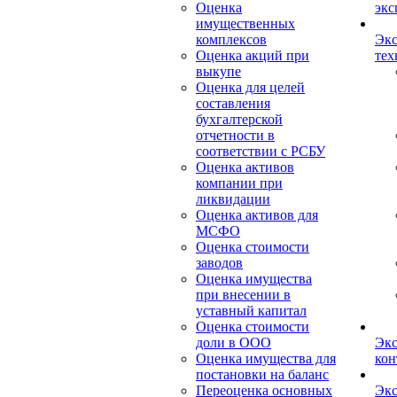
Оценка
экс
имущественных
комплексов
Экс
Оценка акций при
тех
выкупе
Оценка для целей
составления
бухгалтерской
отчетности в
соответствии с РСБУ
Оценка активов
компании при
ликвидации
Оценка активов для
МСФО
Оценка стоимости
заводов
Оценка имущества
при внесении в
уставный капитал
Оценка стоимости
доли в ООО
Экс
Оценка имущества для
кон
постановки на баланс
Переоценка основных
Экс