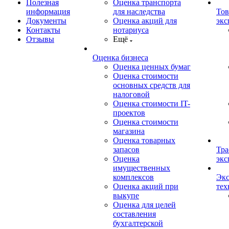
Полезная
Оценка транспорта
информация
для наследства
Тов
Документы
Оценка акций для
экс
Контакты
нотариуса
Отзывы
Ещё
Оценка бизнеса
Оценка ценных бумаг
Оценка стоимости
основных средств для
налоговой
Оценка стоимости IT-
проектов
Оценка стоимости
магазина
Оценка товарных
запасов
Тра
Оценка
экс
имущественных
комплексов
Экс
Оценка акций при
тех
выкупе
Оценка для целей
составления
бухгалтерской