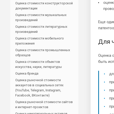
оценк
Оценка стоимости конструкторской
документации
прово
Оценка стоимости музыкальных
произведений
Еще один
Оценка стоимости литературных
патентоо
произведений
Оценка стоимости мобильного
Для 
приложения
Оценка стоимости промышленных
образцов
Оценка с
быть ис
Оценка стоимости объектов
искусства, науки, литературы
Оценка бренда
дл
Оценка рыночной стоимости
пр
аккаунтов в социальных сетях
пр
(YouTube, Telegram, Instagram,
Facebook, ВКонтакте)
пр
Оценка рыночной стоимости сайтов
пр
и интернет-проектов
Оценка нематериальных активов