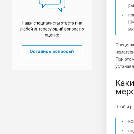
ры
пр
НМ
Наши специалисты ответят на
любой интересующий вопрос по
мн
оценке
Специал
Остались вопросы?
нематери
При этом
устанав
Каки
мер
Чтобы ра
ко
по