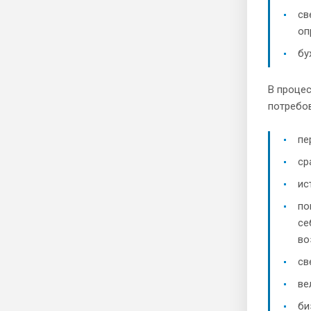
св
оп
бу
В процес
потребов
пе
ср
ис
по
се
во
св
ве
би