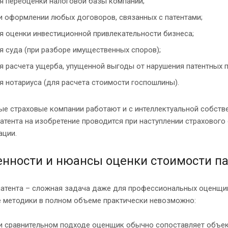
я переоценки налоговой базы компании;
и оформлении любых договоров, связанных с патентами;
я оценки инвестиционной привлекательности бизнеса;
я суда (при разборе имущественных споров);
я расчета ущерба, упущенной выгоды от нарушения патентных п
я нотариуса (для расчета стоимости госпошлины).
ые страховые компании работают и с интеллектуальной собств
атента на изобретение проводится при наступлении страховог
ации.
енности и нюансы оценки стоимости п
патента – сложная задача даже для профессиональных оценщик
 методики в полном объеме практически невозможно:
и сравнительном подходе оценщик обычно сопоставляет объек