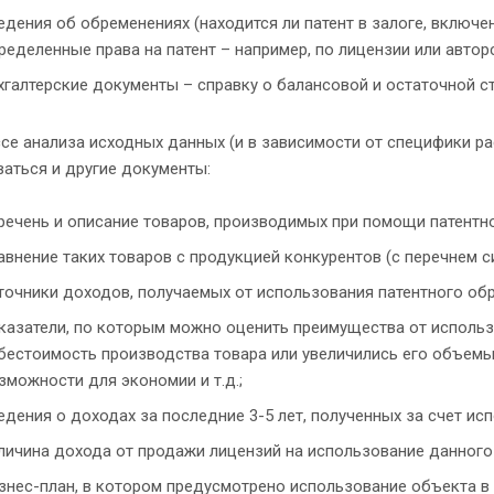
едения об обременениях (находится ли патент в залоге, включен
ределенные права на патент – например, по лицензии или автор
хгалтерские документы – справку о балансовой и остаточной с
се анализа исходных данных (и в зависимости от специфики р
аться и другие документы:
речень и описание товаров, производимых при помощи патентно
авнение таких товаров с продукцией конкурентов (с перечнем с
точники доходов, получаемых от использования патентного обр
казатели, по которым можно оценить преимущества от использ
бестоимость производства товара или увеличились его объемы,
зможности для экономии и т.д.;
едения о доходах за последние 3-5 лет, полученных за счет ис
личина дохода от продажи лицензий на использование данного
знес-план, в котором предусмотрено использование объекта в