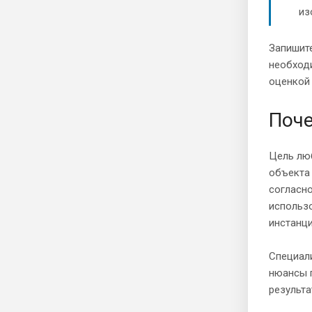
из
Запишите
необход
оценкой 
Поче
Цель люб
объекта 
согласн
использо
инстанци
Специал
нюансы п
результа