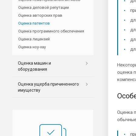
дл
Оценка деловой репутации
пр
Оценка авторских прав
дл
Оценка патентов
дл
Оценка программного обеспечения
Оценка лицензий
дл
Оценка ноу-хау
дл
Оценка машин и
Некотор
оборудования
оценка п
компенс
Оценка ущерба причиненного
имуществу
Особ
Оценка 
обычные
пр