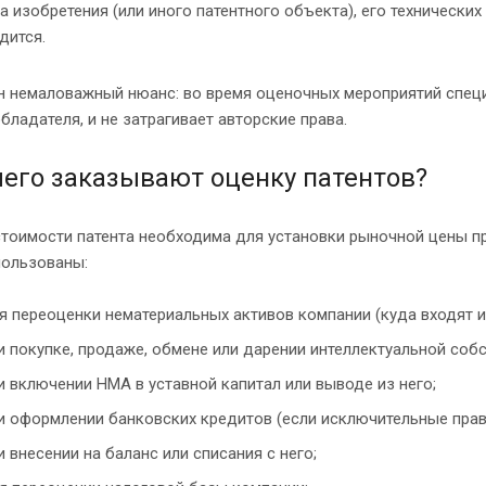
а изобретения (или иного патентного объекта), его технических
дится.
 немаловажный нюанс: во время оценочных мероприятий специа
бладателя, и не затрагивает авторские права.
чего заказывают оценку патентов?
тоимости патента необходима для установки рыночной цены пр
пользованы:
я переоценки нематериальных активов компании (куда входят и
и покупке, продаже, обмене или дарении интеллектуальной собс
и включении НМА в уставной капитал или выводе из него;
и оформлении банковских кредитов (если исключительные права
и внесении на баланс или списания с него;