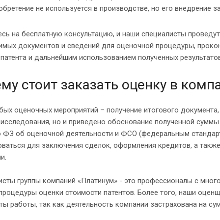
обретение не используется в производстве, но его внедрение з
сь на бесплатную консультацию, и наши специалисты проведут
имых документов и сведений для оценочной процедуры, проко
патента и дальнейшим использованием полученных результатов
му стоит заказать оценку в комп
ых оценочных мероприятий – получение итогового документа,
исследования, но и приведено обоснование полученной суммы.
о ФЗ об оценочной деятельности и ФСО (федеральным стандарт
ваться для заключения сделок, оформления кредитов, а такж
и.
исты группы компаний «Платинум» - это профессионалы с мно
роцедуры оценки стоимости патентов. Более того, наши оценщ
ты работы, так как деятельность компании застрахована на сум