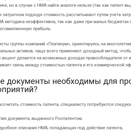
нке, но в случае с НМА найти аналоги нельзя (так как патент в
и затратном подходе стоимость рассчитывают путем учета затр
А методика неэффективна, так как даже при малых бюджетах 
огомиллионную прибыль.
исты группы компаний «Платинум», ориентируясь на многолетн
альных активов, чаще всего применяют доходный метод, чтобы
 акцент делается на возможных доходах правообладателя от и
ливает связь между стоимостью патента и его коммерческой э
е документы необходимы для пр
оприятий?
ссчитать стоимость патента, специалисту потребуются следую
пия документа, выданного Роспатентом;
дробное описание НМА, попадающих под действие патента;