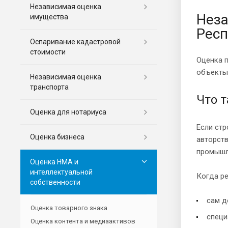
Независимая оценка
Неза
имущества
Респ
Оспаривание кадастровой
стоимости
Оценка п
объекты
Независимая оценка
транспорта
Что т
Оценка для нотариуса
Если стр
Оценка бизнеса
авторств
промышл
Оценка НМА и
интеллектуальной
Когда ре
собственности
сам д
Оценка товарного знака
специ
Оценка контента и медиаактивов