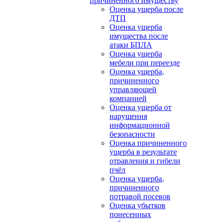
причиненного имуществу
Оценка ущерба после
ДТП
Оценка ущерба
имущества после
атаки БПЛА
Оценка ущерба
мебели при переезде
Оценка ущерба,
причиненного
управляющей
компанией
Оценка ущерба от
нарушения
информационной
безопасности
Оценка причиненного
ущерба в результате
отравления и гибели
пчёл
Оценка ущерба,
причиненного
потравой посевов
Оценка убытков
понесенных