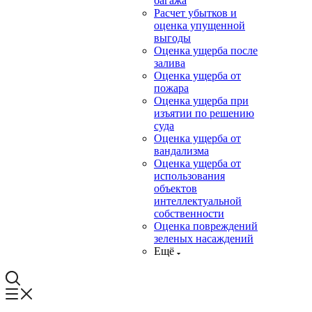
багажа
Расчет убытков и
оценка упущенной
выгоды
Оценка ущерба после
залива
Оценка ущерба от
пожара
Оценка ущерба при
изъятии по решению
суда
Оценка ущерба от
вандализма
Оценка ущерба от
использования
объектов
интеллектуальной
собственности
Оценка повреждений
зеленых насаждений
Ещё