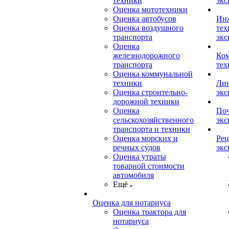
техники
экс
Оценка мототехники
Оценка автобусов
Ин
Оценка воздушного
тех
транспорта
экс
Оценка
железнодорожного
Ком
транспорта
тех
Оценка коммунальной
техники
Лин
Оценка строительно-
экс
дорожной техники
Оценка
Поч
сельскохозяйственного
экс
транспорта и техники
Оценка морских и
Рец
речных судов
экс
Оценка утраты
товарной стоимости
автомобиля
Ещё
Оценка для нотариуса
Оценка трактора для
нотариуса