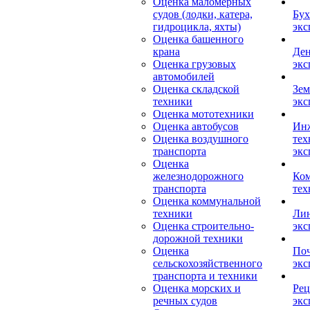
Оценка маломерных
судов (лодки, катера,
Бух
гидроцикла, яхты)
экс
Оценка башенного
крана
Ден
Оценка грузовых
экс
автомобилей
Оценка складской
Зем
техники
экс
Оценка мототехники
Оценка автобусов
Ин
Оценка воздушного
тех
транспорта
экс
Оценка
железнодорожного
Ком
транспорта
тех
Оценка коммунальной
техники
Лин
Оценка строительно-
экс
дорожной техники
Оценка
Поч
сельскохозяйственного
экс
транспорта и техники
Оценка морских и
Рец
речных судов
экс