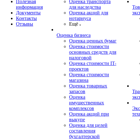
Полезная
Оценка транспорта
информация
для наследства
Тов
Документы
Оценка акций для
экс
Контакты
нотариуса
Отзывы
Ещё
Оценка бизнеса
Оценка ценных бумаг
Оценка стоимости
основных средств для
налоговой
Оценка стоимости IT-
проектов
Оценка стоимости
магазина
Оценка товарных
запасов
Тра
Оценка
экс
имущественных
комплексов
Экс
Оценка акций при
тех
выкупе
Оценка для целей
составления
бухгалтерской