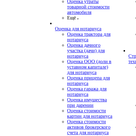
Оценка утраты
товарной стоимости
автомобиля
Ещё
Оценка для нотариуса
Оценка трактора для
нотариуса
Оценка дачного
участка (дачи) для
нотариуса
Стр
Оценка ООО (доли в
тех
уставном капитале)
для нотариуса
Оценка прицепа для
нотариуса
Оценка гаража для
нотариуса
Оценка имущества
при дарении
Оценка стоимости
картин для нотариуса
Оценка стоимости
активов брокерского
счета для нотариуса