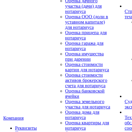
Оценка дачного
участка (дачи) для
нотариуса
Стр
Оценка ООО (доли в
тех
уставном капитале)
для нотариуса
Оценка прицепа для
нотариуса
Оценка гаража для
нотариуса
Оценка имущества
при дарении
Оценка стоимости
картин для нотариуса
Оценка стоимости
активов брокерского
счета для нотариуса
Оценка банковской
ячейки
Оценка земельного
Суд
участка для нотариуса
экс
Оценка дома для
нотариуса
Тех
Компания
Оценка квартиры для
обс
Реквизиты
нотариуса
со