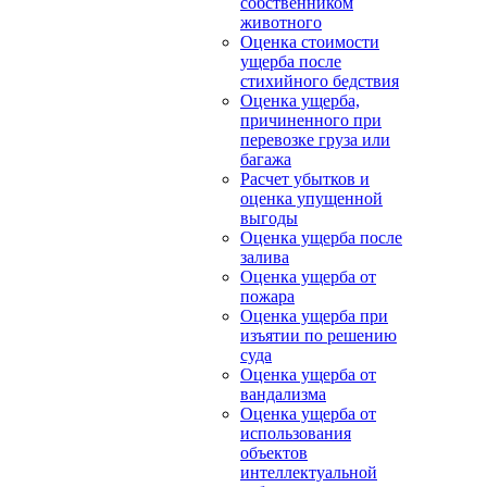
собственником
животного
Оценка стоимости
ущерба после
стихийного бедствия
Оценка ущерба,
причиненного при
перевозке груза или
багажа
Расчет убытков и
оценка упущенной
выгоды
Оценка ущерба после
залива
Оценка ущерба от
пожара
Оценка ущерба при
изъятии по решению
суда
Оценка ущерба от
вандализма
Оценка ущерба от
использования
объектов
интеллектуальной