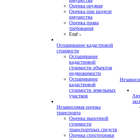
имущества
Оценка оружия
Оценка при разделе
имущества
Оценка права
требования
Ещё
Оспаривание кадастровой
стоимости
Оспаривание
кадастровой
стоимости объектов
недвижимости
Оспаривание
Независи
кадастровой
стоимости земельных
участков
Авт
экс
Независимая оценка
транспорта
Оценка рыночной
стоимости
транспортных средств
Оценка спецтехники