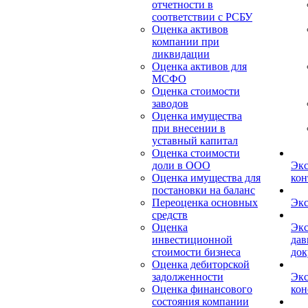
отчетности в
соответствии с РСБУ
Оценка активов
компании при
ликвидации
Оценка активов для
МСФО
Оценка стоимости
заводов
Оценка имущества
при внесении в
уставный капитал
Оценка стоимости
доли в ООО
Экс
Оценка имущества для
кон
постановки на баланс
Переоценка основных
Экс
средств
Оценка
Экс
инвестиционной
дав
стоимости бизнеса
док
Оценка дебиторской
задолженности
Экс
Оценка финансового
кон
состояния компании