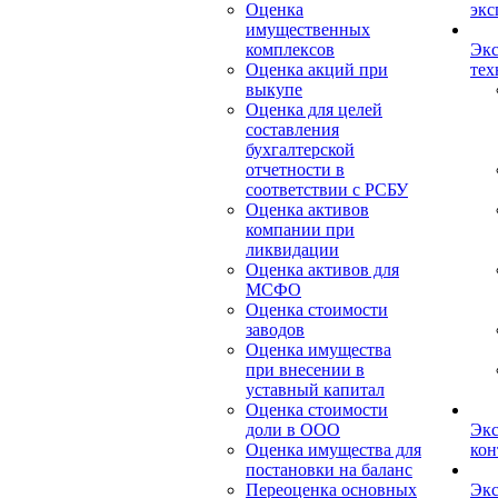
Оценка
экс
имущественных
комплексов
Экс
Оценка акций при
тех
выкупе
Оценка для целей
составления
бухгалтерской
отчетности в
соответствии с РСБУ
Оценка активов
компании при
ликвидации
Оценка активов для
МСФО
Оценка стоимости
заводов
Оценка имущества
при внесении в
уставный капитал
Оценка стоимости
доли в ООО
Экс
Оценка имущества для
кон
постановки на баланс
Переоценка основных
Экс