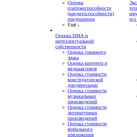
Оценка
Экс
платежеспособности
тех
(кредитоспособности)
иму
предприятия
его
Ещё
Оценка НМА и
интеллектуальной
собственности
Оценка товарного
знака
Оценка контента и
медиаактивов
Оценка стоимости
конструкторской
документации
Оценка стоимости
музыкальных
произведений
Оценка стоимости
литературных
произведений
Оценка стоимости
мобильного
приложения