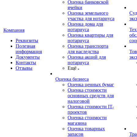
Оценка банковской
ячейки
Оценка земельного
Суд
участка для нотариуса
экс
Оценка дома для
нотариуса
Тех
Компания
Оценка квартиры для
обс
Реквизиты
нотариуса
со
Полезная
Оценка транспорта
информация
для наследства
Тов
Документы
Оценка акций для
экс
Контакты
нотариуса
Отзывы
Ещё
Оценка бизнеса
Оценка ценных бумаг
Оценка стоимости
основных средств для
налоговой
Оценка стоимости IT-
проектов
Оценка стоимости
магазина
Оценка товарных
запасов
Тра