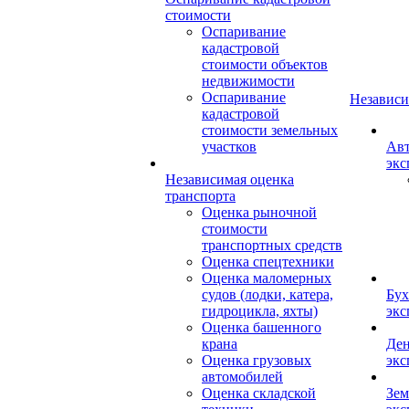
стоимости
Оспаривание
кадастровой
стоимости объектов
недвижимости
Оспаривание
Независи
кадастровой
стоимости земельных
участков
Авт
экс
Независимая оценка
транспорта
Оценка рыночной
стоимости
транспортных средств
Оценка спецтехники
Оценка маломерных
судов (лодки, катера,
Бух
гидроцикла, яхты)
экс
Оценка башенного
крана
Ден
Оценка грузовых
экс
автомобилей
Оценка складской
Зем