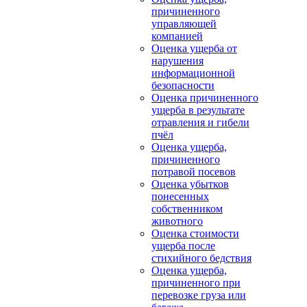
причиненного
управляющей
компанией
Оценка ущерба от
нарушения
информационной
безопасности
Оценка причиненного
ущерба в результате
отравления и гибели
пчёл
Оценка ущерба,
причиненного
потравой посевов
Оценка убытков
понесенных
собственником
животного
Оценка стоимости
ущерба после
стихийного бедствия
Оценка ущерба,
причиненного при
перевозке груза или