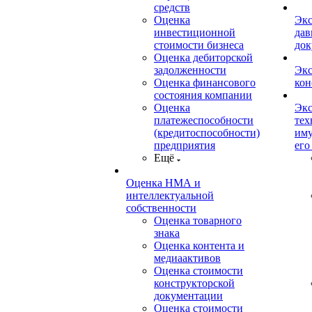
средств
Оценка
Экс
инвестиционной
дав
стоимости бизнеса
док
Оценка дебиторской
задолженности
Экс
Оценка финансового
кон
состояния компании
Оценка
Экс
платежеспособности
тех
(кредитоспособности)
иму
предприятия
его
Ещё
Оценка НМА и
интеллектуальной
собственности
Оценка товарного
знака
Оценка контента и
медиаактивов
Оценка стоимости
конструкторской
документации
Оценка стоимости