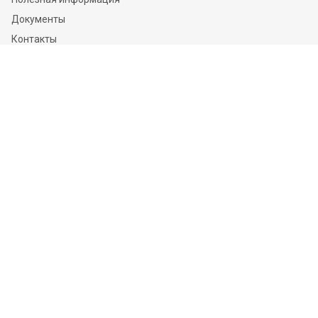
Документы
Контакты
Отзывы
Услуги
Независимая оценка
Независимая экспертиза
О компании
Информация
Конфиденциальность и ФЗ-152
Пользовательское соглашение
Политика обработки персональных данных и информации
Контакты
Оставайтесь на связи