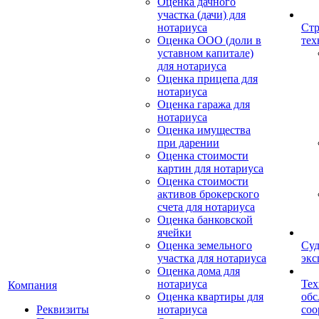
Оценка дачного
участка (дачи) для
нотариуса
Стр
Оценка ООО (доли в
тех
уставном капитале)
для нотариуса
Оценка прицепа для
нотариуса
Оценка гаража для
нотариуса
Оценка имущества
при дарении
Оценка стоимости
картин для нотариуса
Оценка стоимости
активов брокерского
счета для нотариуса
Оценка банковской
ячейки
Оценка земельного
Суд
участка для нотариуса
экс
Оценка дома для
нотариуса
Тех
Компания
Оценка квартиры для
обс
Реквизиты
нотариуса
со