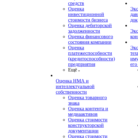
средств
Оценка
Экс
инвестиционной
дав
стоимости бизнеса
док
Оценка дебиторской
задолженности
Экс
Оценка финансового
кон
состояния компании
Оценка
Экс
платежеспособности
тех
(кредитоспособности)
иму
предприятия
его
Ещё
Оценка НМА и
интеллектуальной
собственности
Оценка товарного
знака
Оценка контента и
медиаактивов
Оценка стоимости
конструкторской
документации
Оценка стоимости