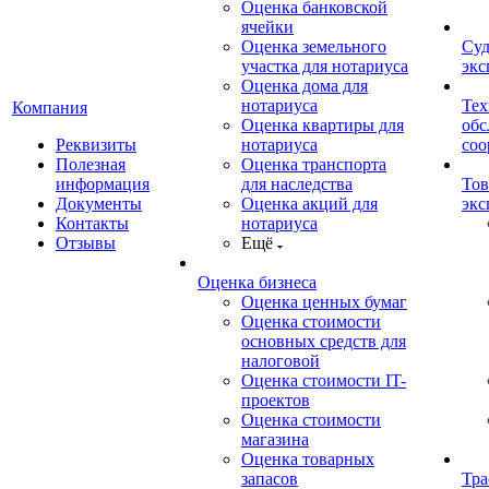
Оценка банковской
ячейки
Оценка земельного
Суд
участка для нотариуса
экс
Оценка дома для
нотариуса
Тех
Компания
Оценка квартиры для
обс
Реквизиты
нотариуса
со
Полезная
Оценка транспорта
информация
для наследства
Тов
Документы
Оценка акций для
экс
Контакты
нотариуса
Отзывы
Ещё
Оценка бизнеса
Оценка ценных бумаг
Оценка стоимости
основных средств для
налоговой
Оценка стоимости IT-
проектов
Оценка стоимости
магазина
Оценка товарных
запасов
Тра