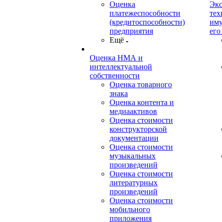
Оценка
Экс
платежеспособности
тех
(кредитоспособности)
иму
предприятия
его
Ещё
Оценка НМА и
интеллектуальной
собственности
Оценка товарного
знака
Оценка контента и
медиаактивов
Оценка стоимости
конструкторской
документации
Оценка стоимости
музыкальных
произведений
Оценка стоимости
литературных
произведений
Оценка стоимости
мобильного
приложения