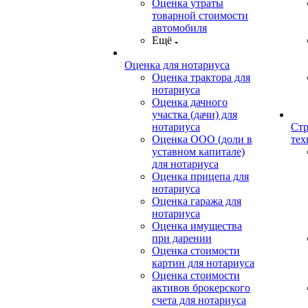
Оценка утраты
товарной стоимости
автомобиля
Ещё
Оценка для нотариуса
Оценка трактора для
нотариуса
Оценка дачного
участка (дачи) для
нотариуса
Стр
Оценка ООО (доли в
тех
уставном капитале)
для нотариуса
Оценка прицепа для
нотариуса
Оценка гаража для
нотариуса
Оценка имущества
при дарении
Оценка стоимости
картин для нотариуса
Оценка стоимости
активов брокерского
счета для нотариуса