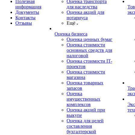
Полезная
Оценка транспорта
информация
для наследства
Тов
Документы
Оценка акций для
экс
Контакты
нотариуса
Отзывы
Ещё
Оценка бизнеса
Оценка ценных бумаг
Оценка стоимости
основных средств для
налоговой
Оценка стоимости IT-
проектов
Оценка стоимости
магазина
Оценка товарных
запасов
Тра
Оценка
экс
имущественных
комплексов
Экс
Оценка акций при
тех
выкупе
Оценка для целей
составления
бухгалтерской