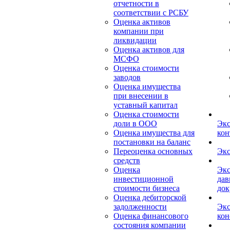
отчетности в
соответствии с РСБУ
Оценка активов
компании при
ликвидации
Оценка активов для
МСФО
Оценка стоимости
заводов
Оценка имущества
при внесении в
уставный капитал
Оценка стоимости
доли в ООО
Экс
Оценка имущества для
кон
постановки на баланс
Переоценка основных
Экс
средств
Оценка
Экс
инвестиционной
дав
стоимости бизнеса
док
Оценка дебиторской
задолженности
Экс
Оценка финансового
кон
состояния компании