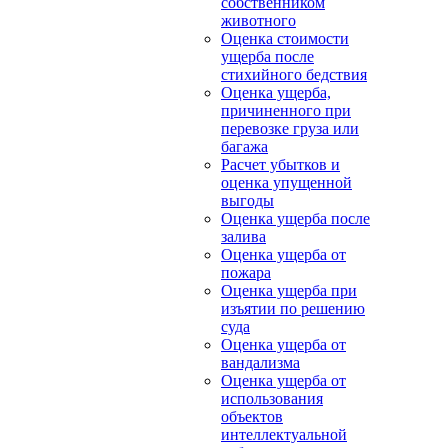
собственником
животного
Оценка стоимости
ущерба после
стихийного бедствия
Оценка ущерба,
причиненного при
перевозке груза или
багажа
Расчет убытков и
оценка упущенной
выгоды
Оценка ущерба после
залива
Оценка ущерба от
пожара
Оценка ущерба при
изъятии по решению
суда
Оценка ущерба от
вандализма
Оценка ущерба от
использования
объектов
интеллектуальной