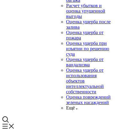
багажа
Расчет убытков и
оценка упущенной
выгоды
Оценка ущерба после
залива
Оценка ущерба от
пожара
Оценка ущерба при
изъятии по решению
суда
Оценка ущерба от
вандализма
Оценка ущерба от
использования
объектов
интеллектуальной
собственности
Оценка повреждений
зеленых насаждений
Ещё