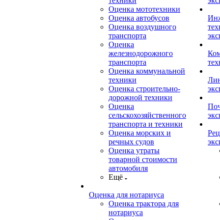
техники
экс
Оценка мототехники
Оценка автобусов
Ин
Оценка воздушного
тех
транспорта
экс
Оценка
железнодорожного
Ком
транспорта
тех
Оценка коммунальной
техники
Лин
Оценка строительно-
экс
дорожной техники
Оценка
Поч
сельскохозяйственного
экс
транспорта и техники
Оценка морских и
Рец
речных судов
экс
Оценка утраты
товарной стоимости
автомобиля
Ещё
Оценка для нотариуса
Оценка трактора для
нотариуса