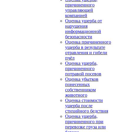
причиненного
управляющей
компанией
Оценка ущерба от
нарушения
информационной
безопасности
Оценка причиненного
ущерба в результате
отравления и гибели
пчёл
Оценка ущерба,
причиненного
потравой посевов
Оценка убытков
понесенных
собственником
животного
Оценка стоимости
ущерба после
стихийного бедствия
Оценка ущерба,
причиненного при
перевозке груза или