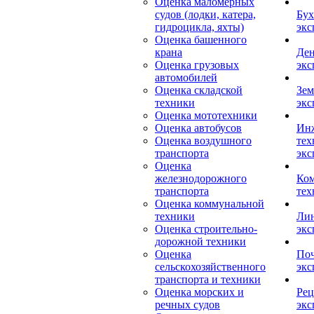
Оценка маломерных
судов (лодки, катера,
Бух
гидроцикла, яхты)
экс
Оценка башенного
крана
Ден
Оценка грузовых
экс
автомобилей
Оценка складской
Зем
техники
экс
Оценка мототехники
Оценка автобусов
Ин
Оценка воздушного
тех
транспорта
экс
Оценка
железнодорожного
Ком
транспорта
тех
Оценка коммунальной
техники
Лин
Оценка строительно-
экс
дорожной техники
Оценка
Поч
сельскохозяйственного
экс
транспорта и техники
Оценка морских и
Рец
речных судов
экс