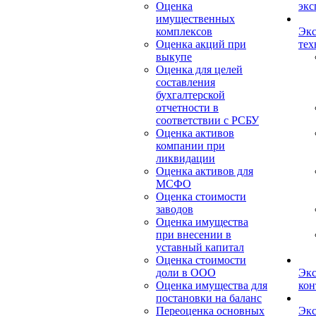
Оценка
экс
имущественных
комплексов
Экс
Оценка акций при
тех
выкупе
Оценка для целей
составления
бухгалтерской
отчетности в
соответствии с РСБУ
Оценка активов
компании при
ликвидации
Оценка активов для
МСФО
Оценка стоимости
заводов
Оценка имущества
при внесении в
уставный капитал
Оценка стоимости
доли в ООО
Экс
Оценка имущества для
кон
постановки на баланс
Переоценка основных
Экс