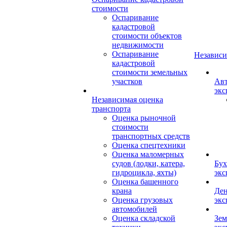
стоимости
Оспаривание
кадастровой
стоимости объектов
недвижимости
Оспаривание
Независи
кадастровой
стоимости земельных
участков
Авт
экс
Независимая оценка
транспорта
Оценка рыночной
стоимости
транспортных средств
Оценка спецтехники
Оценка маломерных
судов (лодки, катера,
Бух
гидроцикла, яхты)
экс
Оценка башенного
крана
Ден
Оценка грузовых
экс
автомобилей
Оценка складской
Зем