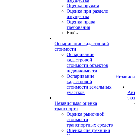
имущества
Оценка оружия
Оценка при разделе
имущества
Оценка права
требования
Ещё
Оспаривание кадастровой
стоимости
Оспаривание
кадастровой
стоимости объектов
недвижимости
Оспаривание
Независи
кадастровой
стоимости земельных
участков
Авт
экс
Независимая оценка
транспорта
Оценка рыночной
стоимости
транспортных средств
Оценка спецтехники