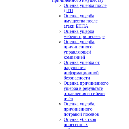
причиненного имуществу
Оценка ущерба после
ДТП
Оценка ущерба
имущества после
атаки БПЛА
Оценка ущерба
мебели при переезде
Оценка ущерба,
причиненного
управляющей
компанией
Оценка ущерба от
нарушения
информационной
безопасности
Оценка причиненного
ущерба в результате
отравления и гибели
пчёл
Оценка ущерба,
причиненного
потравой посевов
Оценка убытков
понесенных