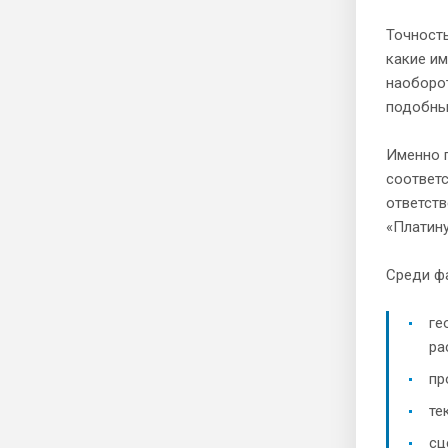
Точность
какие им
наоборот
подобных
Именно 
соответс
ответств
«Платину
Среди ф
ге
ра
пр
те
сц