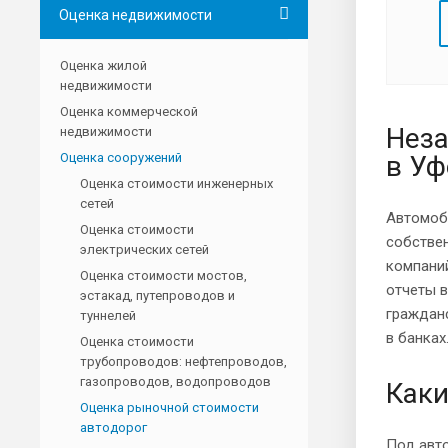
Оценка недвижимости
Оценка жилой
недвижимости
Оценка коммерческой
Неза
недвижимости
Оценка сооружений
в Уф
Оценка стоимости инженерных
сетей
Автомоб
Оценка стоимости
собствен
электрических сетей
компаний
Оценка стоимости мостов,
отчеты 
эстакад, путепроводов и
гражданс
туннелей
в банках
Оценка стоимости
трубопроводов: нефтепроводов,
газопроводов, водопроводов
Каки
Оценка рыночной стоимости
автодорог
Под авт