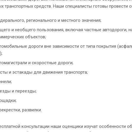
ых транспортных средств. Наши специалисты готовы провести 
дерального, регионального и местного значения;
щего и необщего пользования, включая частные автодороги, 
ммерческих объектов;
томобильные дороги вне зависимости от типа покрытия (асфаль
);
томагистрали и скоростные дороги;
сты и эстакады для движения транспорта;
ннели;
езды и переезды;
ощадки;
рекрестки, развилки.
бесплатной консультации наши оценщики изучат особенности о