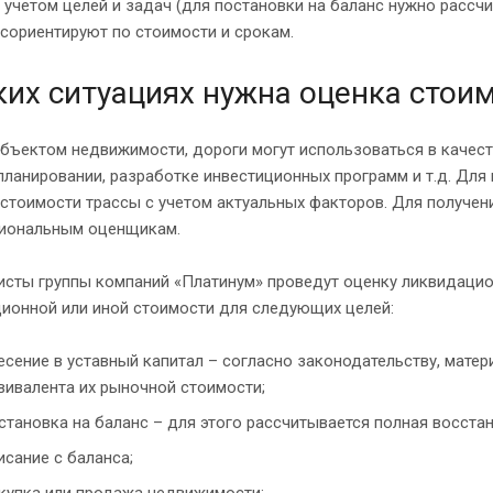
 учетом целей и задач (для постановки на баланс нужно рассчи
 сориентируют по стоимости и срокам.
ких ситуациях нужна оценка стои
объектом недвижимости, дороги могут использоваться в качес
планировании, разработке инвестиционных программ и т.д. Для
стоимости трассы с учетом актуальных факторов. Для получен
иональным оценщикам.
сты группы компаний «Платинум» проведут оценку ликвидацион
ционной или иной стоимости для следующих целей:
есение в уставный капитал – согласно законодательству, мате
вивалента их рыночной стоимости;
становка на баланс – для этого рассчитывается полная восста
исание с баланса;
купка или продажа недвижимости;