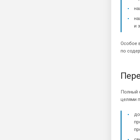
на
на
и 
Особое 
по содер
Пере
Полный с
целями 
до
пр
пр
св