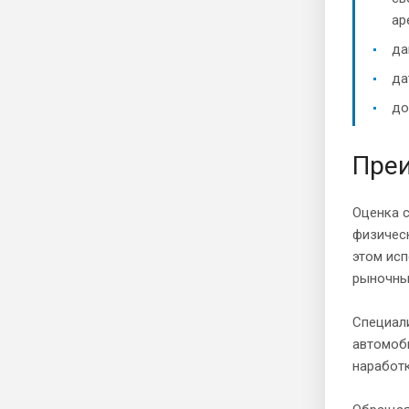
ар
да
да
до
Преи
Оценка с
физическ
этом исп
рыночны
Специал
автомоби
наработк