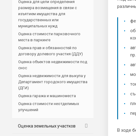
Оценка для цели определения
различн
размера возмещения в связи с
изъятием имущества для
государственных или
фе
муниципальных нужд
об
Оценка стоимости парковочного
ко
места в паркинге
ав
Оценка прав и обязанностей по
договору долевого участия (ДДУ)
пр.
Оценка объектов недвижимости под
ав
снос
мо
Оценка недвижимости для выкупа у
Департамент городского имущества
то
(ДГИ)
съ
Оценка гаража и машиноместа
пл
Оценка стоимости неотделимых
улучшений
пе
Оценка земельных участков
В ходе 