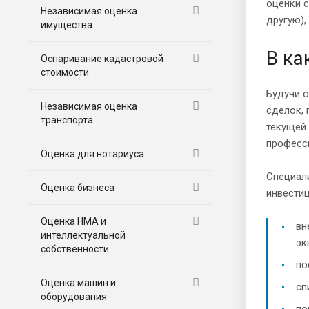
оценки с
Независимая оценка
другую),
имущества
В ка
Оспаривание кадастровой
стоимости
Будучи 
Независимая оценка
сделок, 
транспорта
текущей 
професс
Оценка для нотариуса
Специали
Оценка бизнеса
инвести
Оценка НМА и
вн
интеллектуальной
эк
собственности
по
Оценка машин и
сп
оборудования
по