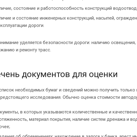
личие, состояние и работоспособность конструкций водоотвод
личие и состояние инженерных конструкций, насыпей, огражде
эксплуатации дороги.
внимание уделяется безопасности дороги: наличию освещения,
жанию и ремонту трасс.
чень документов для оценки
писок необходимых бумаг и сведений можно получить только 
предстоящего исследования. Обычно оценка стоимости автодор
кументы, в которых указываются количественные и качественны
отяженность, материал покрытия, наличие систем дренажа и в
очее;
едения об обременениях: нахождение в залоге у банка, арест и