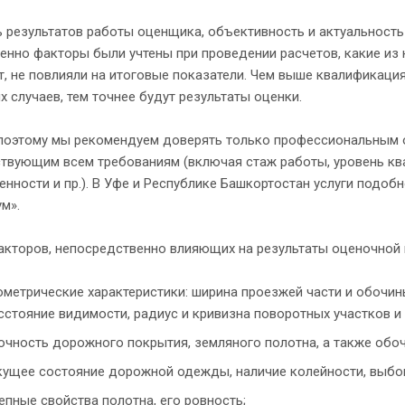
 результатов работы оценщика, объективность и актуальность 
енно факторы были учтены при проведении расчетов, какие из 
, не повлияли на итоговые показатели. Чем выше квалификация
 случаев, тем точнее будут результаты оценки.
поэтому мы рекомендуем доверять только профессиональным 
твующим всем требованиям (включая стаж работы, уровень кв
енности и пр.). В Уфе и Республике Башкортостан услуги подоб
м».
акторов, непосредственно влияющих на результаты оценочной
ометрические характеристики: ширина проезжей части и обочин
сстояние видимости, радиус и кривизна поворотных участков и п
очность дорожного покрытия, земляного полотна, а также обо
кущее состояние дорожной одежды, наличие колейности, выбои
епные свойства полотна, его ровность;