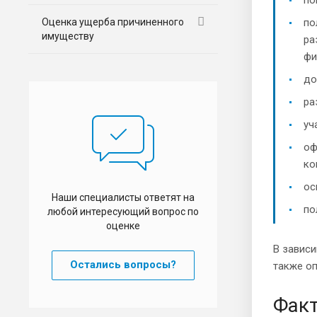
Оценка ущерба причиненного
по
имуществу
ра
фи
до
ра
уч
оф
ко
ос
Наши специалисты ответят на
по
любой интересующий вопрос по
оценке
В зависи
Остались вопросы?
также о
Факт